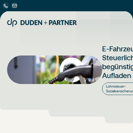
E-Fahrze
Steuerlic
begünsti
Aufladen
Lohnsteuer-
Sozialversicheru