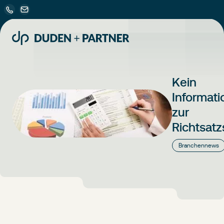
Kein
Informat
zur
Richtsat
Branchennews