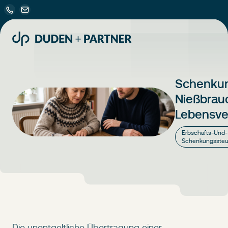
Schenkun
Nießbrau
Lebensve
Erbschafts-Und-
Schenkungssteu
Die unentgeltliche Übertragung einer