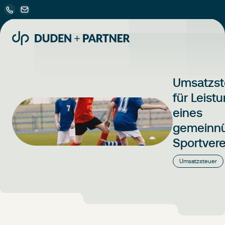
Umsatzst
für Leist
eines
gemeinnü
Sportvere
Umsatzsteuer